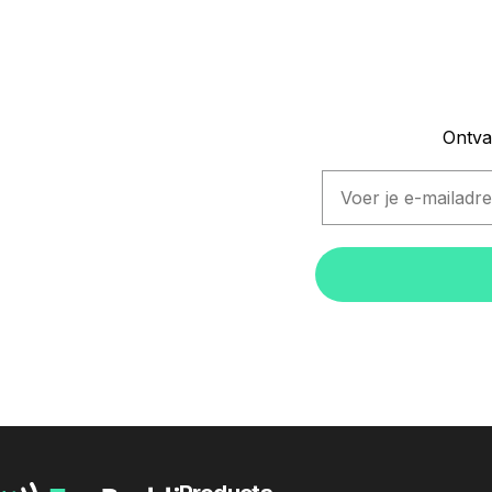
Ontva
Email
TapBuddi