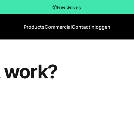
Free delivery
Products
Commercial
Contact
Inloggen
Products
Commercial
Contact
Inloggen
t
work?